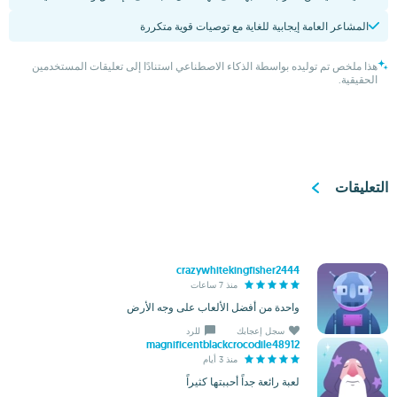
المشاعر العامة إيجابية للغاية مع توصيات قوية متكررة
هذا ملخص تم توليده بواسطة الذكاء الاصطناعي استنادًا إلى تعليقات المستخدمين
الحقيقية.
التعليقات
crazywhitekingfisher2444
منذ 7 ساعات
واحدة من أفضل الألعاب على وجه الأرض
سجل إعجابك
للرد
magnificentblackcrocodile48912
منذ 3 أيام
لعبة رائعة جداً أحببتها كثيراً