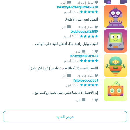
سجل إعجابك
للرد
heavyyellowsquirrel56728
منذ 2 أسابيع
أفضل لعبة على الإطلاق
سجل إعجابك
للرد
bigbluesnail23819
منذ 2 أسابيع
لعبة موبايل رائعة جدًا، أفضل لعبة على الهاتف.
1
للرد
heavypinkcat4613
منذ 2 أسابيع
اللعبة رائعة جدًا. أحيانًا يحدث تأخير (لاج) لكن نادرًا.
سجل إعجابك
للرد
fatbluedog9653
منذ 1 شهر
إنه الأفضل لأنه يساعدني على لعب روكيت ليغ.
1
للرد
عرض المزيد