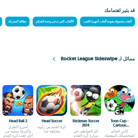
قد يثير اهتمامك
ألعاب محمولة بجودة ألعاب أجهزة اللعب
الألعاب التي تدعم وحدة التحكم
بطاقة المعركة
مماثل لـ Rocket League Sideswipe
Head Ball 2
Head Soccer
Stickman Soccer
Toon Cup -
2014
Cartoon
كرة القدم من زاوية
أسرع الطرق
Network’s Soccer
كأس العالم
كل العواطف في
مختلفة جدا
وأكثرها تسلية من
Game
لشخصياتك المفضلة
مبارة كرة القدم
أجل لعب كرة القدم