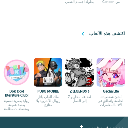
من Cartoon
بطولة أجسام العصي
Network
اكتشف هذه الألعاب
Doki Doki
PUBG MOBILE
Z LEGENDS 3
Gacha Life
Literature Club!
أنشئ شخصياتك
لقد عاد محاربو Z
ملك ألعاب باتل
الخاصة وانطلق في
إلى العمل
رويال للأندرويد بلا
رواية بصرية نفسية
آلاف المغامرات
منازع
بقصة عميقة
ومنعطفات مظلمة