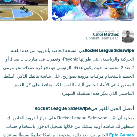
تمت المراجعة من طرف
Carlos Martínez
Content Team Lead
Rocket League Sideswipe
هي النسخة الخاصة بأندرويد من هذه اللعبة
الحركية والرياضية، التي طورتها Psyonix، وتغمرك في مباريات 1 ضد 1 أو
2 ضد 2 محمومة، حيث يكون هدفك الرئيسي هو دفع كرة عملاقة نحو مرمى
الخصم باستخدام مركبات مزودة بصواريخ. على شاشة هاتفك الذكي، تُبسِّط
المنظور ثنائي الأبعاد الجانبي آليات اللعب، لكنه يحافظ على كل العمق
التنافسي الذي يميّز هذه السلسلة الشهيرة.
أفضل الحيل للفوز فيRocket League Sideswipe
بمجرد أن تثبّت Rocket League Sideswipe على جهاز أندرويد الخاص بك،
ستظهر لك شاشة أولية يمكنك من خلالها تسجيل الدخول باستخدام حساب
Epic Games
الخاص بك. بعد ذلك، ستخوض برنامجًا تعليميًا بسيطًا يساعدك