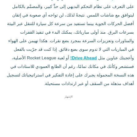
على التعرف على نظام التحكم البديهي إلى حدٍّ كبير، والمصمَّم بالكامل
ليتوافق مع شاشات اللمس. نتيجةً لذلك، لن تواجه أي صعوبة في إتقان
أفضل الحركات الجوية بينما تستفيد من سرعة كل سيارة للتنقل عبر البيئة
بسرعات البرق. منذ أولى مبارياتك، يمكنك البدء في تنفيذ القفزات
والمناورات وتعزيزات السرعة بمجرد بضع نقرات. هكذا تهيمن على الهواء
في المباريات التي لا تدوم سوى بضع دقائق. إذا كنت قد جرّبت بالفعل
وأعجبتك عناوين مثل
Drive Ahead!
أو لعبة Rocket League الأصلية،
فستشعر وكأنك في مكانك تمامًا، رغم أن الطابع العمودي للاستادات في
هذه النسخة المحمولة يجبرك على إعادة التفكير في استراتيجياتك لتسجيل
أهداف مذهلة من السقف أو عبر ارتدادات مستحيلة.
الإشهار