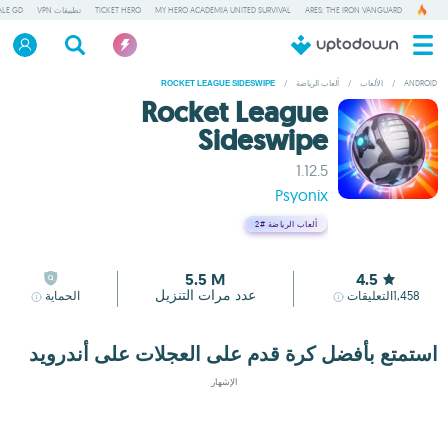
ARES: THE IRON VANGUARD
MY HERO ACADEMIA UNITED SURVIVAL
TICKET HERO
تطبيقات VPN
ALE GD
ANDROID
/
الألعاب
/
ألعاب الرياضة
/
ROCKET LEAGUE SIDESWIPE
Rocket League
Sideswipe
1.12.5
Psyonix
ألعاب الرياضة
#2
5.5 M
4.5
عدد مرات التنزيل
1,458
التعليقات
الحماية
استمتع بأفضل كرة قدم على العجلات على أندرويد
الإشهار