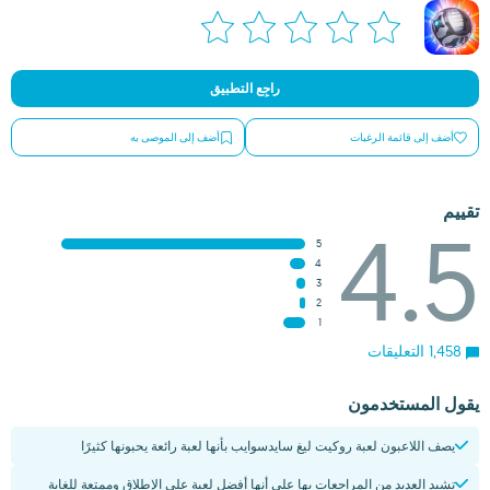
راجِع التطبيق
أضف إلى قائمة الرغبات
أضف إلى الموصى به
تقييم
4.5
5
4
3
2
1
1,458 التعليقات
يقول المستخدمون
يصف اللاعبون لعبة روكيت ليغ سايدسوايب بأنها لعبة رائعة يحبونها كثيرًا
تشيد العديد من المراجعات بها على أنها أفضل لعبة على الإطلاق وممتعة للغاية