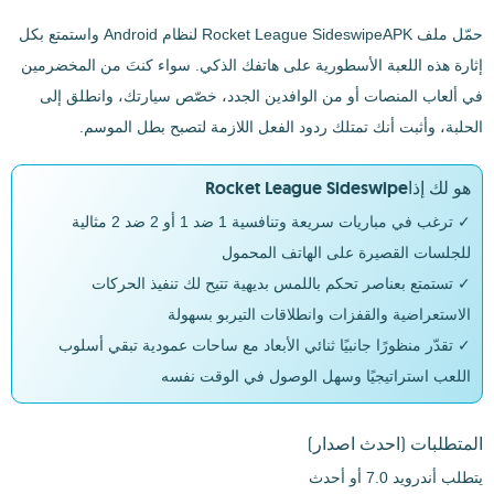
حمّل ملف Rocket League SideswipeAPK لنظام Android واستمتع بكل
إثارة هذه اللعبة الأسطورية على هاتفك الذكي. سواء كنتَ من المخضرمين
في ألعاب المنصات أو من الوافدين الجدد، خصّص سيارتك، وانطلق إلى
الحلبة، وأثبت أنك تمتلك ردود الفعل اللازمة لتصبح بطل الموسم.
هو لك إذاRocket League Sideswipe
✓ ترغب في مباريات سريعة وتنافسية 1 ضد 1 أو 2 ضد 2 مثالية
للجلسات القصيرة على الهاتف المحمول
✓ تستمتع بعناصر تحكم باللمس بديهية تتيح لك تنفيذ الحركات
الاستعراضية والقفزات وانطلاقات التيربو بسهولة
✓ تقدّر منظورًا جانبيًا ثنائي الأبعاد مع ساحات عمودية تبقي أسلوب
اللعب استراتيجيًا وسهل الوصول في الوقت نفسه
المتطلبات
(احدث اصدار)
يتطلب أندرويد 7.0 أو أحدث