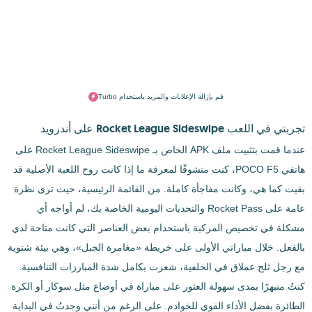
قم بإزالة الإعلانات والمزيد باستخدام Turbo
تجربتي في اللعب Rocket League Sideswipe على أندرويد
عندما قمت بتثبيت ملف APK الخاص بـ Rocket League Sideswipe على
هاتفي POCO F5، كنت متشوقًا لمعرفة ما إذا كانت روح اللعبة الأصلية قد
بقيت كما هي، وكانت مفاجأة كاملة. من القائمة الرئيسية، حيث ترى نظرة
عامة على Rocket Pass والتحديات اليومية الخاصة بك، لم أواجه أي
مشكلة في تخصيص المركبة باستخدام بعض العناصر التي كانت متاحة لدي
بالفعل. خلال مباراتي الأولى على خريطة «مغامرة الجبل»، وهي بيئة شتوية
مع رجل ثلج عملاق في الخلفية، شعرت بكامل شدة المبارزات التنافسية.
كنتُ منبهرًا بمدى سهولة العثور على مباراة في أوضاع مثل سوكار أو الكرة
الطائرة بفضل الأداء القوي للخوادم. على الرغم من أنني وجدتُ في البداية