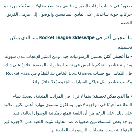
صعوبةً في حساب أوقات الطيران، فإنني بعد بضع محاولات تمكنتُ من تنفيذ
حركاتٍ جوية ساعدتني على تفادي المنافسين والوصول إلى مرمى الفريق
الخصم.
ما أعجبني أكثر في Rocket League Sideswipe وما الذي يمكن
تحسينه
ما أعجبني أكثر:
•
تحسين الرسوميات جيد، ومن المثير للإعجاب مدى سهولة
وبديهية عناصر التحكم باللمس في تنفيذ المناورات المعقدة. علاوةً على ذلك،
فإن التكامل مع حساب Epic Games الخاص بك للتقدّم في Rocket Pass
وكسب عناصر مثل هياكل السيارات الجديدة يُعدّ حافزًا رائعًا.
ما الذي يمكن تحسينه:
•
بينما لا تزال في المراتب المتدنية، يضعك نظام
المطابقة أحيانًا في مواجهة لاعبين يمتلكون مستوى مهارة أعلى بكثير. علاوة
على ذلك، على الرغم من أن اللعبة تتمتع بإمكانية الوصول العالية، فقد
يواجه بعض المستخدمين صعوبات عند محاولة تثبيت اللعبة على الأجهزة غير
المتوافقة بسبب متطلبات الرسومات الخاصة بها.