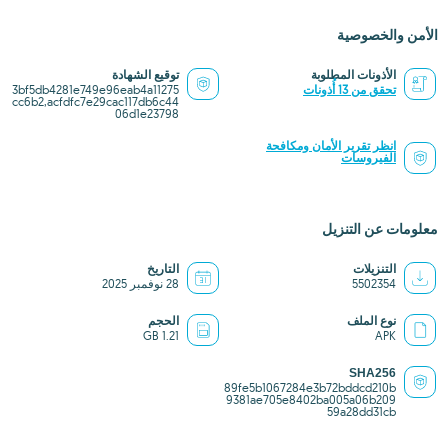
الأمن والخصوصية
الأذونات المطلوبة
توقيع الشهادة
تحقق من 13 أُذونات
3bf5db4281e749e96eab4a11275
cc6b2,acfdfc7e29cac117db6c44
06d1e23798
انظر تقرير الأمان ومكافحة
الفيروسات
معلومات عن التنزيل
التنزيلات
التاريخ
5502354
28 نوفمبر 2025
نوع الملف
الحجم
1.21 GB
APK
SHA256
89fe5b1067284e3b72bddcd210b
9381ae705e8402ba005a06b209
59a28dd31cb