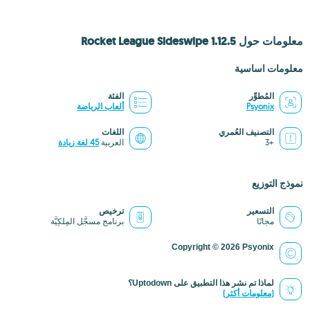
معلومات حول Rocket League Sideswipe 1.12.5
معلومات اساسية
المُطوِّر
الفئة
Psyonix
ألعاب الرياضة
التصنيف العُمري
اللغات
+3
العربية
45 لغة زيادة
نموذج التوزيع
التسعير
ترخيص
مجانًا
برنامج مسجَّل المِلكِيَّة
Copyright © 2026 Psyonix
لماذا تم نشر هذا التطبيق على Uptodown؟
(معلومات أكثر)